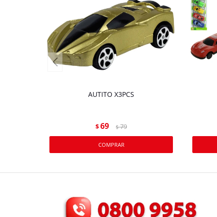
AUTITO X3PCS
69
$
79
$