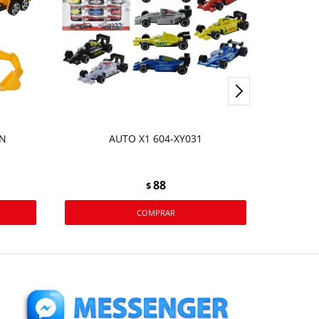
N
AUTO X1 604-XY031
AV
88
$