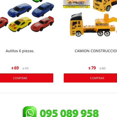
Autitos 6 piezas.
CAMION CONSTRUCCIO
69
79
$
79
$
89
$
$