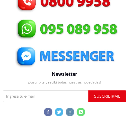
Newsletter
¡Suscribite y recibí todas nuestras novedades!
SUSCRIBIRME



