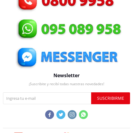
Newsletter
¡Suscribite y recibí todas nuestras novedades!
SUSCRIBIRME



