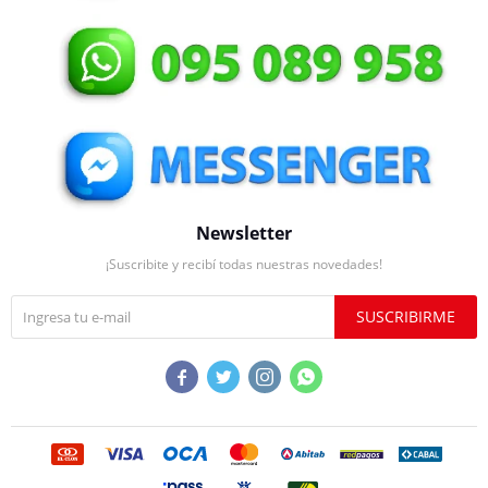
Newsletter
¡Suscribite y recibí todas nuestras novedades!
SUSCRIBIRME



