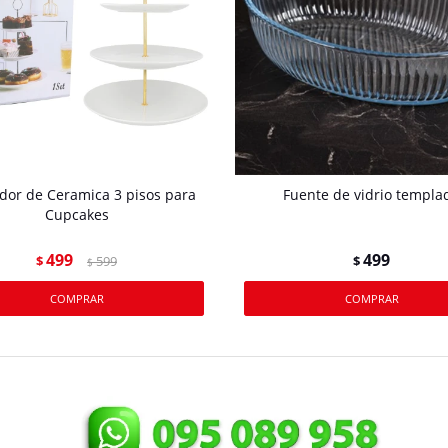
dor de Ceramica 3 pisos para
Fuente de vidrio templa
Cupcakes
499
499
$
599
$
$