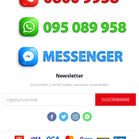
Newsletter
¡Suscribite y recibí todas nuestras novedades!
SUSCRIBIRME



