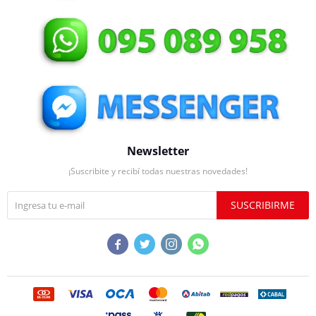
Newsletter
¡Suscribite y recibí todas nuestras novedades!
SUSCRIBIRME



