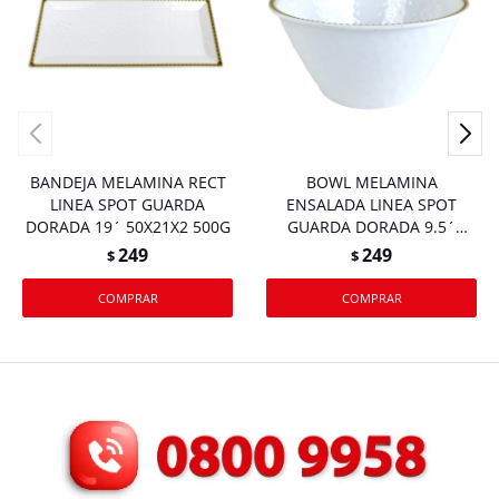
BANDEJA MELAMINA RECT
BOWL MELAMINA
LINEA SPOT GUARDA
ENSALADA LINEA SPOT
DORADA 19´ 50X21X2 500G
GUARDA DORADA 9.5´
24X12.5 500G
249
249
$
$