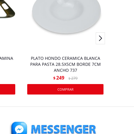
LAMINA
PLATO HONDO CERAMICA BLANCA
BOWL M
PARA PASTA 28.5X5CM BORDE 7CM
ANCHO 737
249
$
279
$