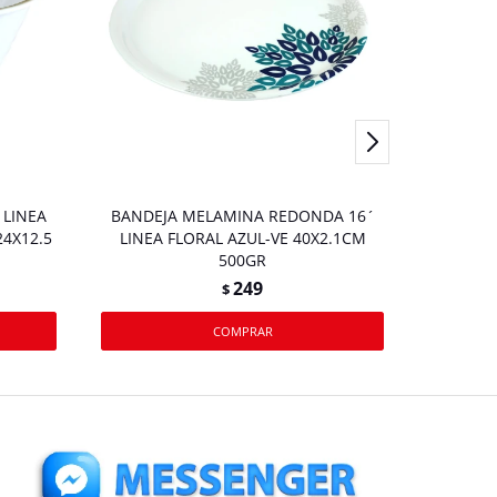
LINEA
BANDEJA MELAMINA REDONDA 16´
PLATO M
4X12.5
LINEA FLORAL AZUL-VE 40X2.1CM
NEGRO
500GR
249
$