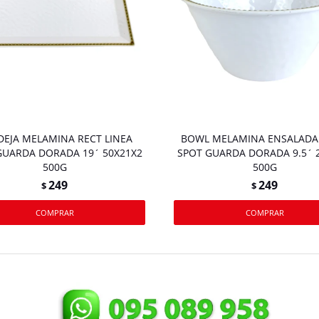
EJA MELAMINA RECT LINEA
BOWL MELAMINA ENSALADA 
GUARDA DORADA 19´ 50X21X2
SPOT GUARDA DORADA 9.5´ 2
500G
500G
249
249
$
$