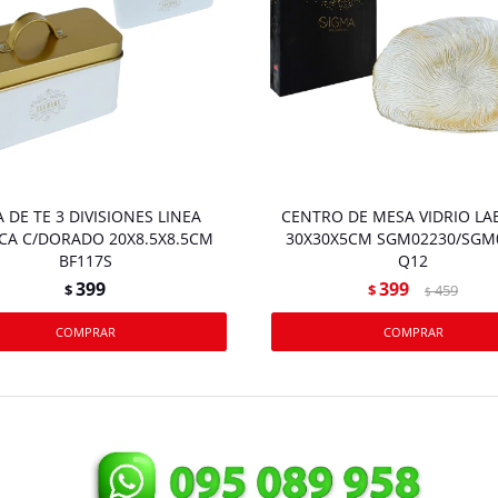
A DE TE 3 DIVISIONES LINEA
CENTRO DE MESA VIDRIO L
CA C/DORADO 20X8.5X8.5CM
30X30X5CM SGM02230/SGM
BF117S
Q12
399
399
$
$
459
$