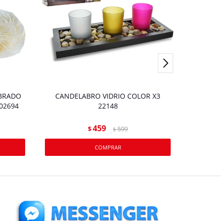
ABRADO
CANDELABRO VIDRIO COLOR X3
Almoha
02694
22148
459
$
599
$