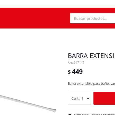
BARRA EXTENSI
947147
449
$
Barra extensible para baño. L
1