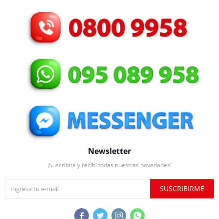
Newsletter
¡Suscribite y recibí todas nuestras novedades!
SUSCRIBIRME



