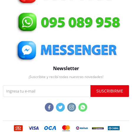
Newsletter
¡Suscribite y recibí todas nuestras novedades!
SUSCRIBIRME



