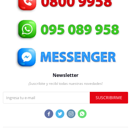
Newsletter
¡Suscribite y recibí todas nuestras novedades!
SUSCRIBIRME



