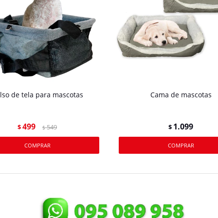
lso de tela para mascotas
Cama de mascotas
499
1.099
$
549
$
$