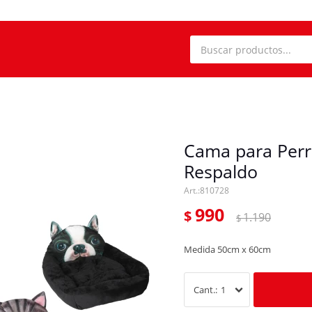
Cama para Per
Respaldo
810728
990
$
1.190
$
Medida 50cm x 60cm
1