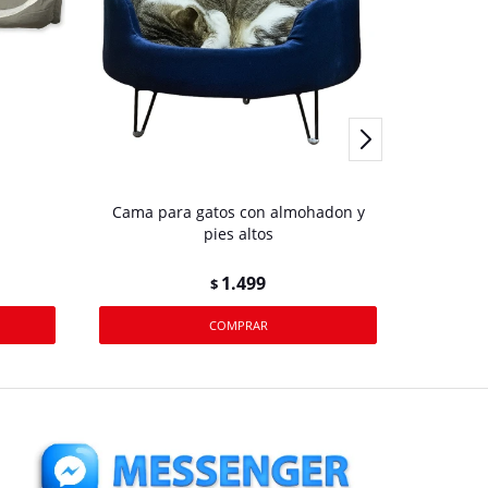
Cama para gatos con almohadon y
Cama c
pies altos
1.499
$