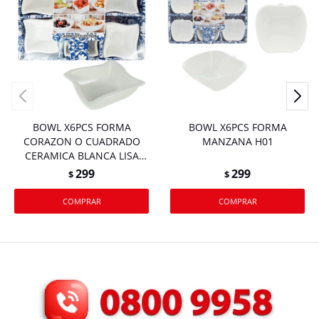
BOWL X6PCS FORMA
BOWL X6PCS FORMA
CORAZON O CUADRADO
MANZANA H01
CERAMICA BLANCA LISA
PEQUEÑO CAJA H03
299
299
$
$