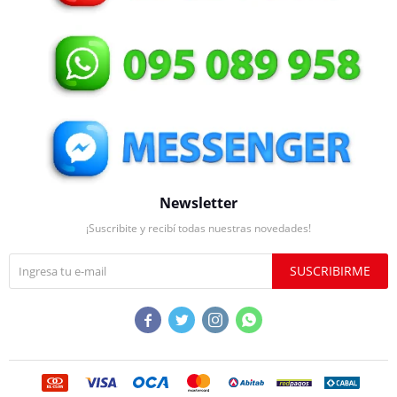
Newsletter
¡Suscribite y recibí todas nuestras novedades!
SUSCRIBIRME



