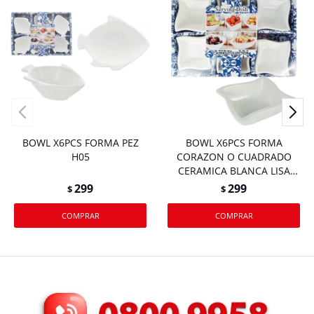
BOWL X6PCS FORMA PEZ
BOWL X6PCS FORMA
H05
CORAZON O CUADRADO
CERAMICA BLANCA LISA
PEQUEÑO CAJA H03
299
299
$
$