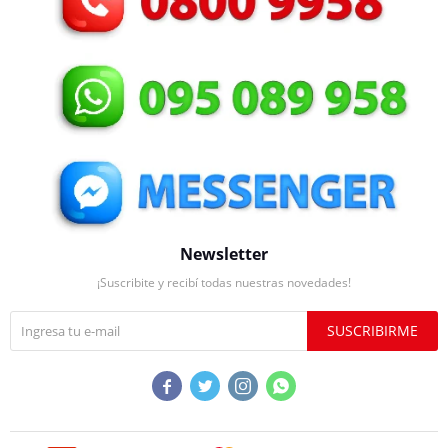
Newsletter
¡Suscribite y recibí todas nuestras novedades!
SUSCRIBIRME



