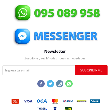
Newsletter
¡Suscribite y recibí todas nuestras novedades!
SUSCRIBIRME



