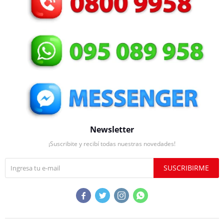
Newsletter
¡Suscribite y recibí todas nuestras novedades!
SUSCRIBIRME



