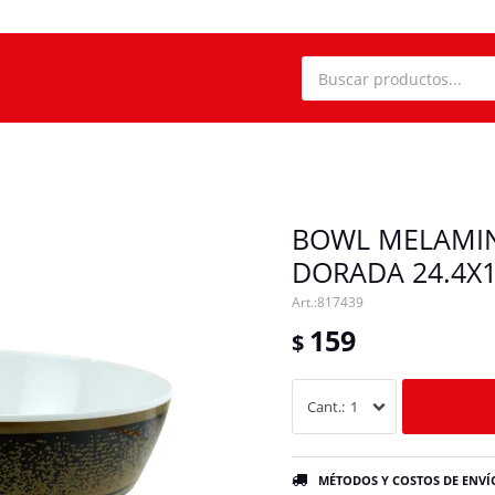
BOWL MELAMIN
DORADA 24.4X
817439
159
$
1
MÉTODOS Y COSTOS DE ENVÍ