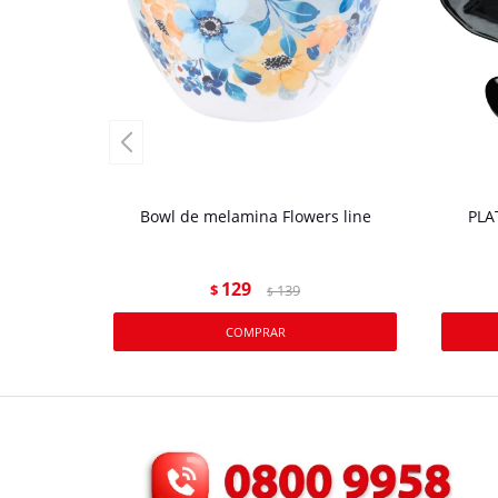
Bowl de melamina Flowers line
PLA
129
$
139
$