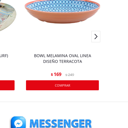
URF)
BOWL MELAMINA OVAL LINEA
BOWL 
DISEÑO TERRACOTA
169
$
249
$