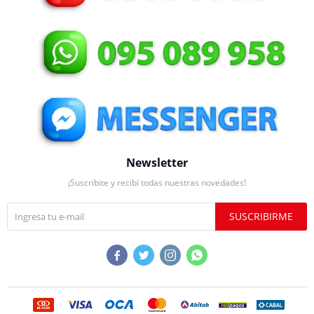
Newsletter
¡Suscribite y recibí todas nuestras novedades!
SUSCRIBIRME



