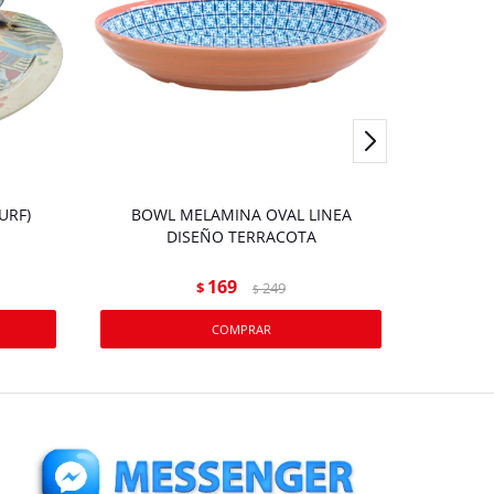
URF)
BOWL MELAMINA OVAL LINEA
BOWL 
DISEÑO TERRACOTA
169
$
249
$