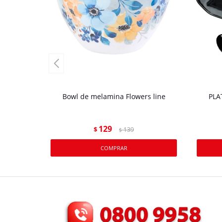
Bowl de melamina Flowers line
PLA
129
$
139
$