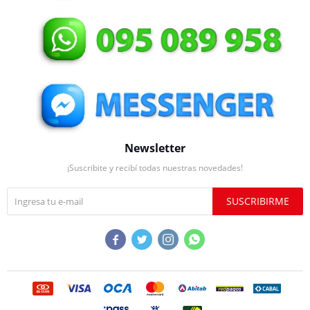
Newsletter
¡Suscribite y recibí todas nuestras novedades!
SUSCRIBIRME



