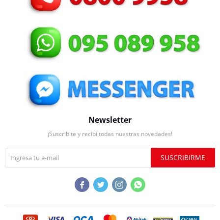
Newsletter
¡Suscribite y recibí todas nuestras novedades!
SUSCRIBIRME



