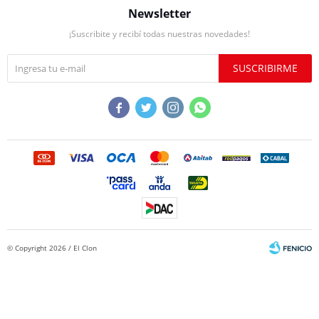
Newsletter
¡Suscribite y recibí todas nuestras novedades!
SUSCRIBIRME




© Copyright 2026 / El Clon