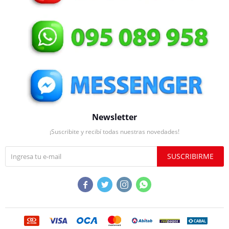
Newsletter
¡Suscribite y recibí todas nuestras novedades!
SUSCRIBIRME



