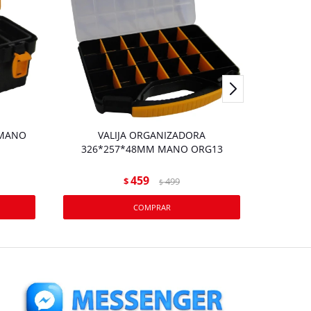
 MANO
VALIJA ORGANIZADORA
Caja 
326*257*48MM MANO ORG13
459
$
499
$