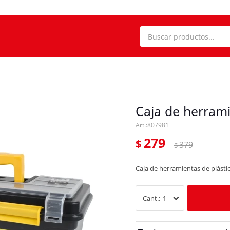
Caja de herram
807981
279
$
379
$
Caja de herramientas de plásti
1