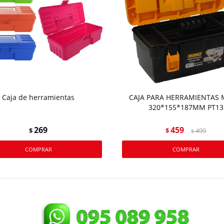
Caja de herramientas
CAJA PARA HERRAMIENTAS
320*155*187MM PT13
269
459
$
$
499
$