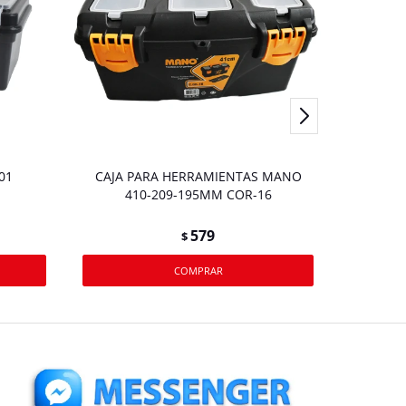
01
CAJA PARA HERRAMIENTAS MANO
Caja 
410-209-195MM COR-16
579
$