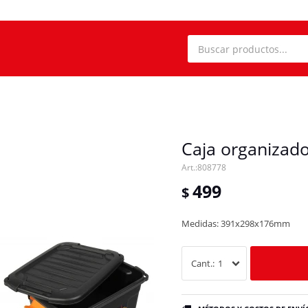
Caja organizad
808778
499
$
Medidas: 391x298x176mm
1