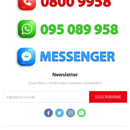
Newsletter
¡Suscribite y recibí todas nuestras novedades!
SUSCRIBIRME



