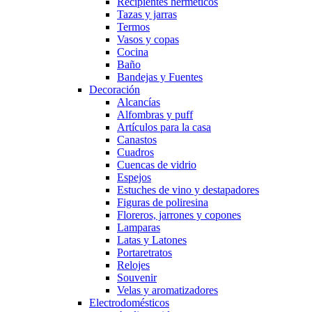
Recipientes herméticos
Tazas y jarras
Termos
Vasos y copas
Cocina
Baño
Bandejas y Fuentes
Decoración
Alcancías
Alfombras y puff
Artículos para la casa
Canastos
Cuadros
Cuencas de vidrio
Espejos
Estuches de vino y destapadores
Figuras de poliresina
Floreros, jarrones y copones
Lamparas
Latas y Latones
Portaretratos
Relojes
Souvenir
Velas y aromatizadores
Electrodomésticos