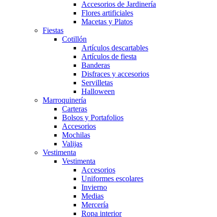
Accesorios de Jardinería
Flores artificiales
Macetas y Platos
Fiestas
Cotillón
Artículos descartables
Artículos de fiesta
Banderas
Disfraces y accesorios
Servilletas
Halloween
Marroquinería
Carteras
Bolsos y Portafolios
Accesorios
Mochilas
Valijas
Vestimenta
Vestimenta
Accesorios
Uniformes escolares
Invierno
Medias
Mercería
Ropa interior