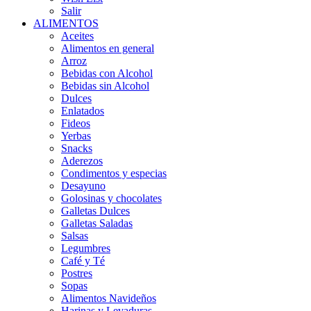
Salir
ALIMENTOS
Aceites
Alimentos en general
Arroz
Bebidas con Alcohol
Bebidas sin Alcohol
Dulces
Enlatados
Fideos
Yerbas
Snacks
Aderezos
Condimentos y especias
Desayuno
Golosinas y chocolates
Galletas Dulces
Galletas Saladas
Salsas
Legumbres
Café y Té
Postres
Sopas
Alimentos Navideños
Harinas y Levaduras