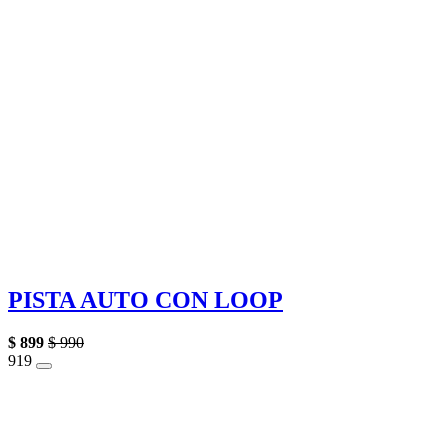
PISTA AUTO CON LOOP
$
899
$
990
9
19