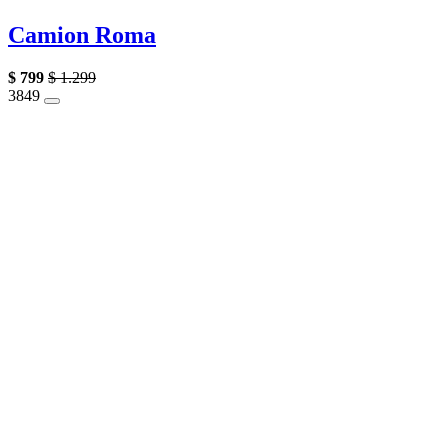
Camion Roma
$
799
$
1.299
38
49