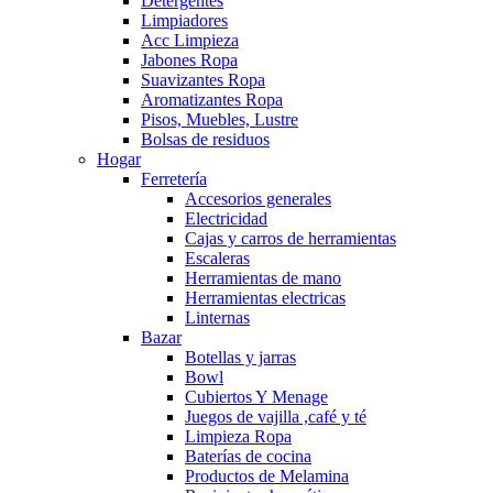
Detergentes
Limpiadores
Acc Limpieza
Jabones Ropa
Suavizantes Ropa
Aromatizantes Ropa
Pisos, Muebles, Lustre
Bolsas de residuos
Hogar
Ferretería
Accesorios generales
Electricidad
Cajas y carros de herramientas
Escaleras
Herramientas de mano
Herramientas electricas
Linternas
Bazar
Botellas y jarras
Bowl
Cubiertos Y Menage
Juegos de vajilla ,café y té
Limpieza Ropa
Baterías de cocina
Productos de Melamina