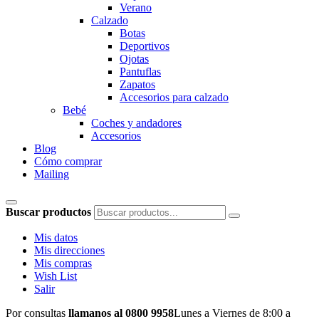
Verano
Calzado
Botas
Deportivos
Ojotas
Pantuflas
Zapatos
Accesorios para calzado
Bebé
Coches y andadores
Accesorios
Blog
Cómo comprar
Mailing
Buscar productos
Mis datos
Mis direcciones
Mis compras
Wish List
Salir
Por consultas
llamanos al 0800 9958
Lunes a Viernes de 8:00 a