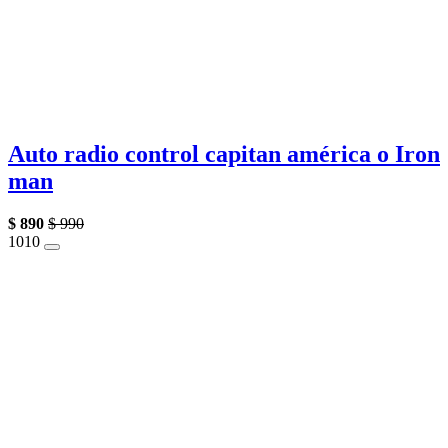
Auto radio control capitan américa o Iron
man
$
890
$
990
10
10