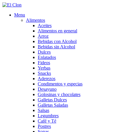
Menu
Alimentos
Aceites
Alimentos en general
Arroz
Bebidas con Alcohol
Bebidas sin Alcohol
Dulces
Enlatados
Fideos
Yerbas
Snacks
Aderezos
Condimentos y especias
Desayuno
Golosinas y chocolates
Galletas Dulces
Galletas Saladas
Salsas
Legumbres
Café y Té
Postres
Sopas