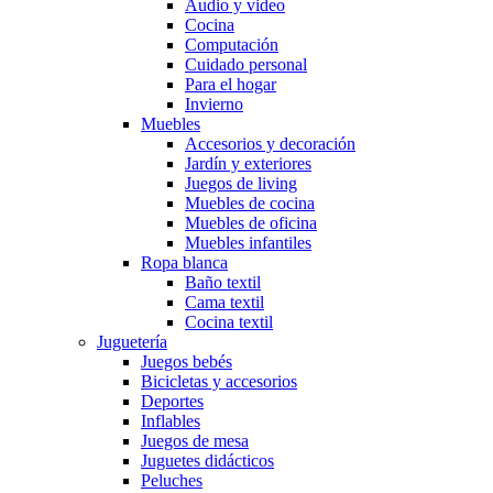
Audio y video
Cocina
Computación
Cuidado personal
Para el hogar
Invierno
Muebles
Accesorios y decoración
Jardín y exteriores
Juegos de living
Muebles de cocina
Muebles de oficina
Muebles infantiles
Ropa blanca
Baño textil
Cama textil
Cocina textil
Juguetería
Juegos bebés
Bicicletas y accesorios
Deportes
Inflables
Juegos de mesa
Juguetes didácticos
Peluches