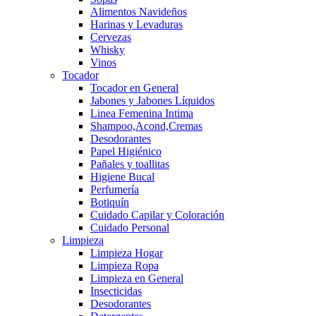
Alimentos Navideños
Harinas y Levaduras
Cervezas
Whisky
Vinos
Tocador
Tocador en General
Jabones y Jabones Líquidos
Linea Femenina Intima
Shampoo,Acond,Cremas
Desodorantes
Papel Higiénico
Pañales y toallitas
Higiene Bucal
Perfumería
Botiquín
Cuidado Capilar y Coloración
Cuidado Personal
Limpieza
Limpieza Hogar
Limpieza Ropa
Limpieza en General
Insecticidas
Desodorantes