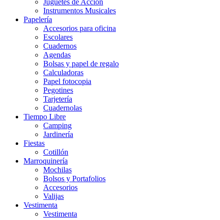
Juguetes de Acción
Instrumentos Musicales
Papelería
Accesorios para oficina
Escolares
Cuadernos
Agendas
Bolsas y papel de regalo
Calculadoras
Papel fotocopia
Pegotines
Tarjetería
Cuadernolas
Tiempo Libre
Camping
Jardinería
Fiestas
Cotillón
Marroquinería
Mochilas
Bolsos y Portafolios
Accesorios
Valijas
Vestimenta
Vestimenta