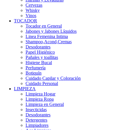
Cervezas
Whisky
Vinos
TOCADOR
Tocador en General
Jabones y Jabones Líquidos
Linea Femenina Intima
Shampoo,Acond,Cremas
Desodorantes
Papel Higiénico
Pañales y toallitas
Higiene Bucal
Perfumería
Botiquín
Cuidado Capilar y Coloración
Cuidado Personal
LIMPIEZA
Limpieza Hogar
Limpieza Ropa
Limpieza en General
Insecticidas
Desodorantes
Detergentes
Limpiadores