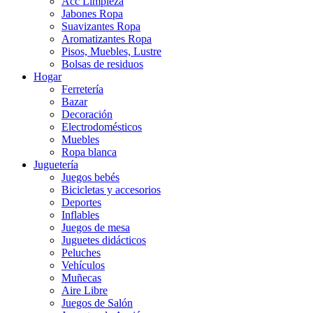
Acc Limpieza
Jabones Ropa
Suavizantes Ropa
Aromatizantes Ropa
Pisos, Muebles, Lustre
Bolsas de residuos
Hogar
Ferretería
Bazar
Decoración
Electrodomésticos
Muebles
Ropa blanca
Juguetería
Juegos bebés
Bicicletas y accesorios
Deportes
Inflables
Juegos de mesa
Juguetes didácticos
Peluches
Vehículos
Muñecas
Aire Libre
Juegos de Salón