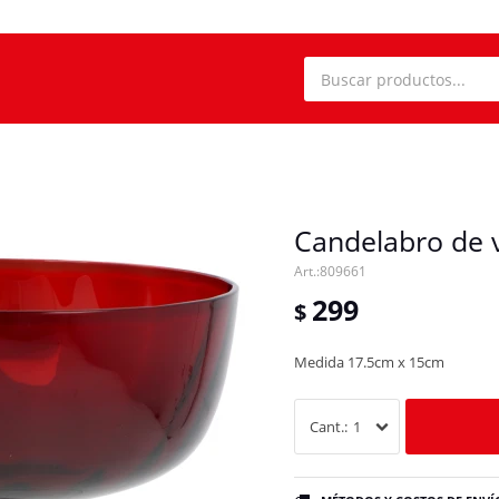
Candelabro de v
809661
299
$
Medida 17.5cm x 15cm
1