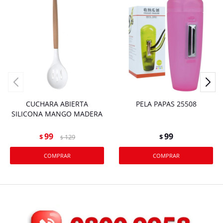
CUCHARA ABIERTA
PELA PAPAS 25508
SILICONA MANGO MADERA
99
99
$
129
$
$