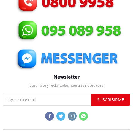
Newsletter
¡Suscribite y recibí todas nuestras novedades!
SUSCRIBIRME



