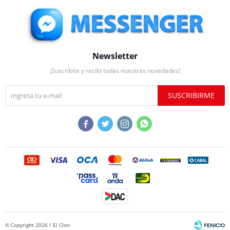
Newsletter
¡Suscribite y recibí todas nuestras novedades!
SUSCRIBIRME




© Copyright 2026 / El Clon