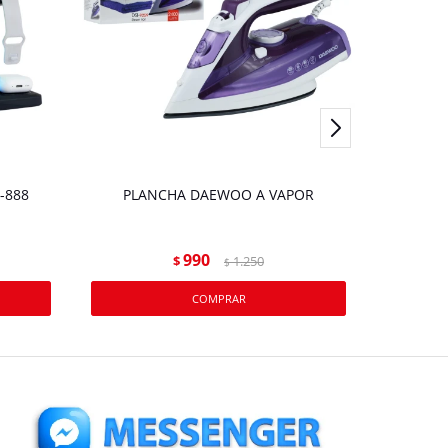
-888
PLANCHA DAEWOO A VAPOR
Planc
c
990
$
1.250
$