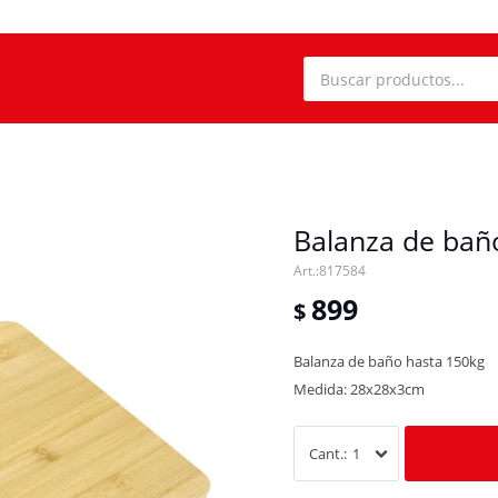
Balanza de ba
817584
899
$
Balanza de baño hasta 150kg
Medida: 28x28x3cm
1