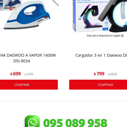
HA DAEWOO A VAPOR 1400W
Cargador 3 en 1 Daewoo DI
DSI-8034
699
799
$
799
$
899
$
$