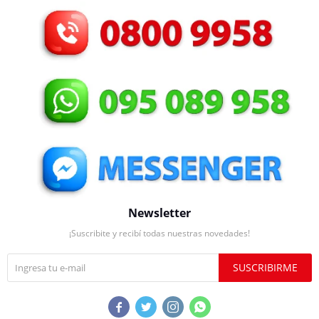
Newsletter
¡Suscribite y recibí todas nuestras novedades!
SUSCRIBIRME



