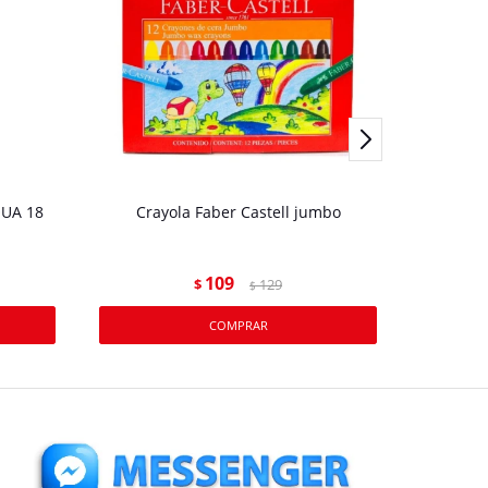
UA 18
Crayola Faber Castell jumbo
BOLIGRA
109
$
129
$