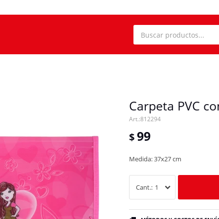
Carpeta PVC con
812294
99
$
Medida: 37x27 cm
1