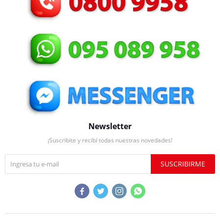
Newsletter
¡Suscribite y recibí todas nuestras novedades!
SUSCRIBIRME



