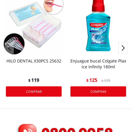
HILO DENTAL X30PCS 25632
Enjuague bucal Colgate Plax
Ice Infinity 180ml
119
125
$
$
175
$