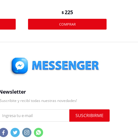
225
$
Newsletter
¡Suscribite y recibí todas nuestras novedades!
SUSCRIBIRME



