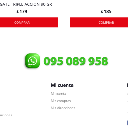
GATE TRIPLE ACCION 90 GR
179
185
$
$
Mi cuenta
Mi cuenta
Mis compras
Mis direcciones
luciones