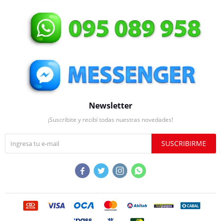
Newsletter
¡Suscribite y recibí todas nuestras novedades!
SUSCRIBIRME



