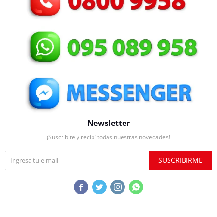
Newsletter
¡Suscribite y recibí todas nuestras novedades!
SUSCRIBIRME



