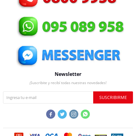
Newsletter
¡Suscribite y recibí todas nuestras novedades!
SUSCRIBIRME



