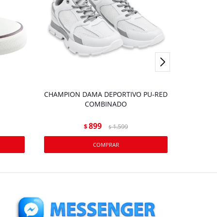
CHAMPION DAMA DEPORTIVO PU-RED
CHAM
COMBINADO
ZAPATIL
899
$
1.599
$