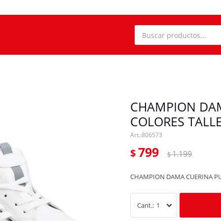
CHAMPION DAM
COLORES TALLE
806573
799
$
1.199
$
CHAMPION DAMA CUERINA PU 7
1