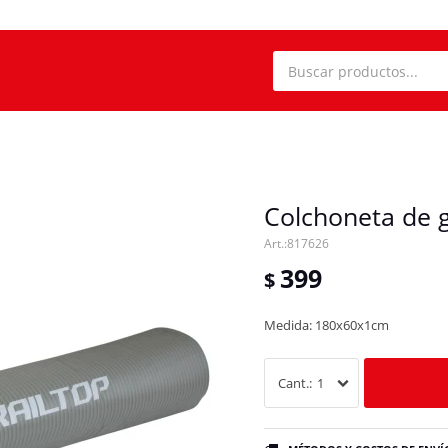
Colchoneta de 
817626
399
$
Medida: 180x60x1cm
1