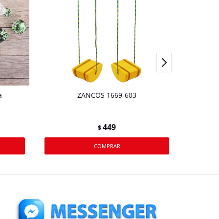
a
ZANCOS 1669-603
PIZARR
MARCAD
449
$