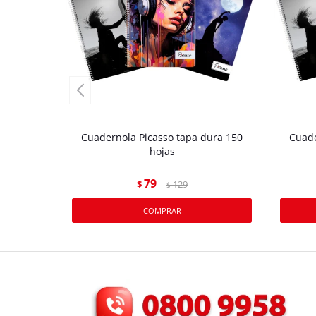
Cuadernola Picasso tapa dura 150
Cuade
hojas
79
$
129
$