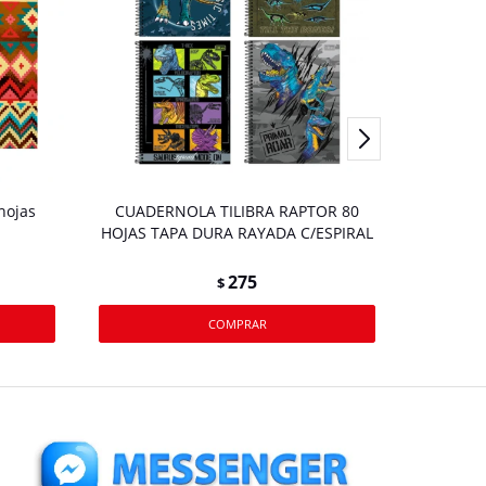
hojas
CUADERNOLA TILIBRA RAPTOR 80
CUADER
HOJAS TAPA DURA RAYADA C/ESPIRAL
HOJAS T
275
$