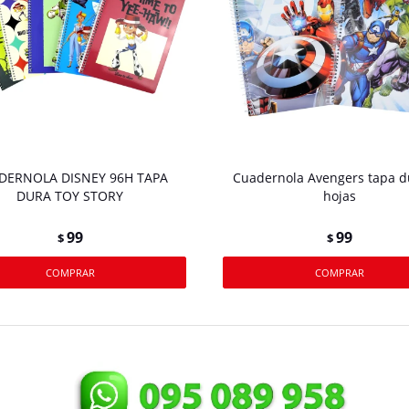
DERNOLA DISNEY 96H TAPA
Cuadernola Avengers tapa d
DURA TOY STORY
hojas
99
99
$
$