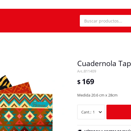
Cuadernola Tapa
811409
169
$
Medida 20.6 cm x 28cm
1