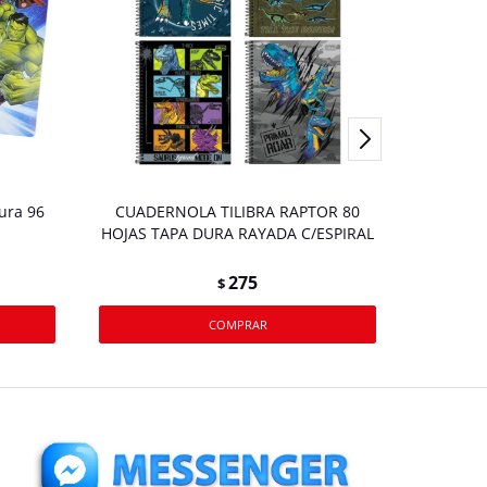
ura 96
CUADERNOLA TILIBRA RAPTOR 80
CUADER
HOJAS TAPA DURA RAYADA C/ESPIRAL
HOJAS T
275
$