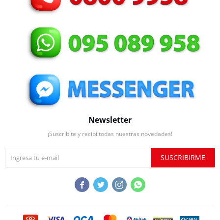
Newsletter
¡Suscribite y recibí todas nuestras novedades!
SUSCRIBIRME



