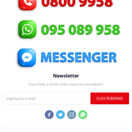
Newsletter
¡Suscribite y recibí todas nuestras novedades!
SUSCRIBIRME



