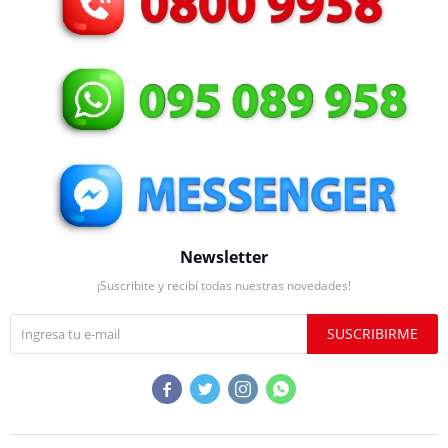
Newsletter
¡Suscribite y recibí todas nuestras novedades!
SUSCRIBIRME



