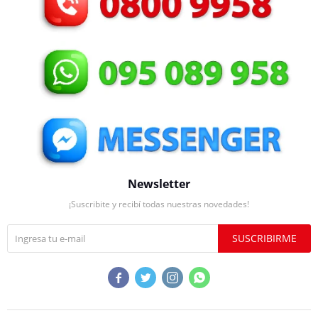
Newsletter
¡Suscribite y recibí todas nuestras novedades!
SUSCRIBIRME



