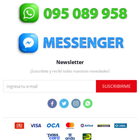
Newsletter
¡Suscribite y recibí todas nuestras novedades!
SUSCRIBIRME



