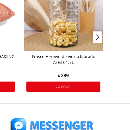
HAIXING
Frasco Herevin de vidrio labrado
Recipien
Arena 1.7L
289
$